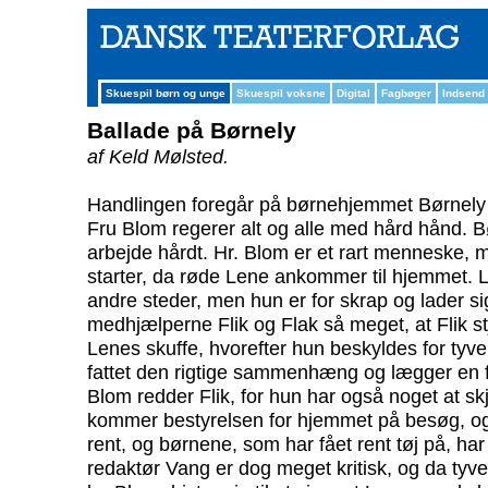
Skuespil børn og unge
Skuespil voksne
Digital
Fagbøger
Indsend
Ballade på Børnely
af Keld Mølsted.
Handlingen foregår på børnehjemmet Børnely 
Fru Blom regerer alt og alle med hård hånd. 
arbejde hårdt. Hr. Blom er et rart menneske, 
starter, da røde Lene ankommer til hjemmet. L
andre steder, men hun er for skrap og lader sig
medhjælperne Flik og Flak så meget, at Flik s
Lenes skuffe, hvorefter hun beskyldes for tyver
fattet den rigtige sammenhæng og lægger en f
Blom redder Flik, for hun har også noget at sk
kommer bestyrelsen for hjemmet på besøg, og 
rent, og børnene, som har fået rent tøj på, har 
redaktør Vang er dog meget kritisk, og da tyv