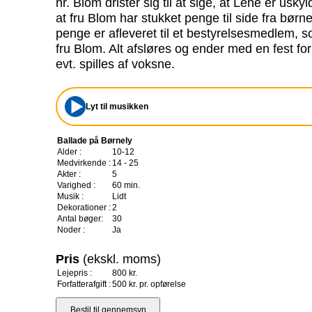
hr. Blom drister sig til at sige, at Lene er uskyl
at fru Blom har stukket penge til side fra bør
penge er afleveret til et bestyrelsesmedlem, s
fru Blom. Alt afsløres og ender med en fest f
evt. spilles af voksne.
Lyt til musikken
Ballade på Børnely
Alder :
10-12
Medvirkende :
14 - 25
Akter :
5
Varighed :
60 min.
Musik :
Lidt
Dekorationer :
2
Antal bøger:
30
Noder :
Ja
Pris
(ekskl. moms)
Lejepris :
800 kr.
Forfatterafgift :
500 kr. pr. opførelse