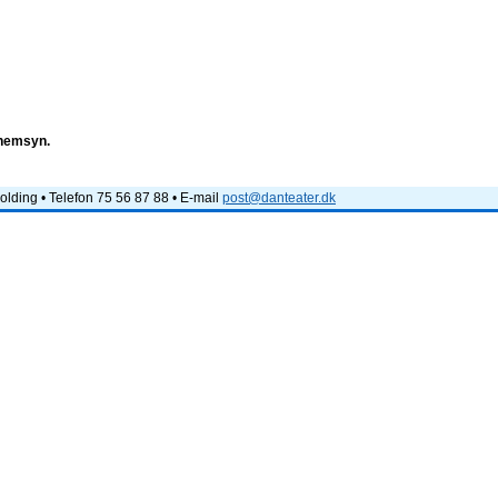
nnemsyn.
lding • Telefon 75 56 87 88 • E-mail
post@danteater.dk