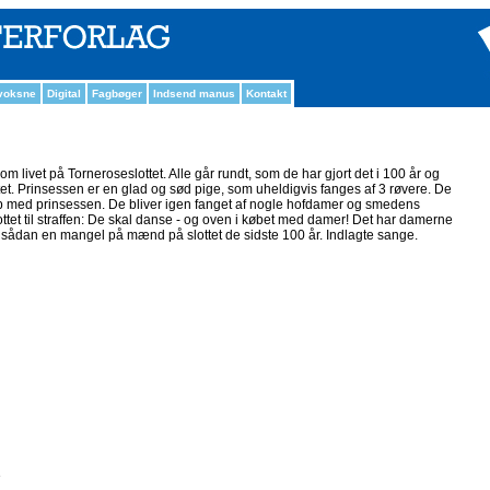
 voksne
Digital
Fagbøger
Indsend manus
Kontakt
om livet på Torneroseslottet. Alle går rundt, som de har gjort det i 100 år og
tet. Prinsessen er en glad og sød pige, som uheldigvis fanges af 3 røvere. De
 op med prinsessen. De bliver igen fanget af nogle hofdamer og smedens
 slottet til straffen: De skal danse - og oven i købet med damer! Det har damerne
t sådan en mangel på mænd på slottet de sidste 100 år. Indlagte sange.
e