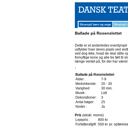
Skuespil børn og unge
Skuespil
Ballade på Rosenslottet
Dette er et anderledes eventyrspil 
udfylder hver deres plads ved slot
ved dog ikke, hvad de skal stille
fornuftige kone og alle tre ført til
længe ventet på, for der har være
Ballade på Rosenslottet
Alder :
7-9
Medvirkende :
20 - 30
Varighed :
30 min.
Musik :
Lidt
Dekorationer :
3
Antal bøger:
25
Noder :
Ja
Pris
(ekskl. moms)
Lejepris :
800 kr.
Forfatterafgift :
500 kr. pr. opførels