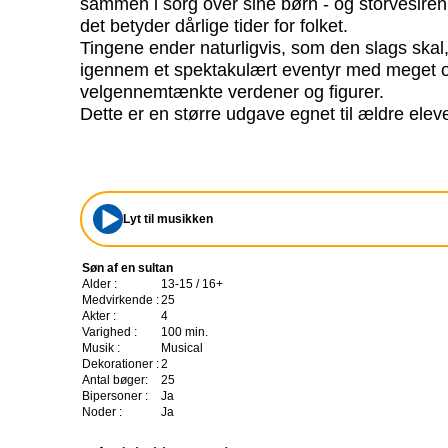
sammen i sorg over sine børn - og storvesiren l
det betyder dårlige tider for folket.
Tingene ender naturligvis, som den slags skal,
igennem et spektakulært eventyr med meget 
velgennemtænkte verdener og figurer.
Dette er en større udgave egnet til ældre eleve
Lyt til musikken
Søn af en sultan
Alder :
13-15 / 16+
Medvirkende :
25
Akter :
4
Varighed :
100 min.
Musik :
Musical
Dekorationer :
2
Antal bøger:
25
Bipersoner :
Ja
Noder :
Ja