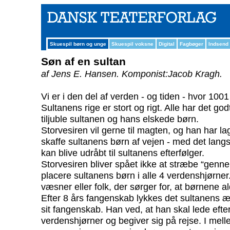
Skuespil børn og unge
Skuespil voksne
Digital
Fagbøger
Indsend
Søn af en sultan
af Jens E. Hansen.
Komponist:Jacob Kragh.
Vi er i den del af verden - og tiden - hvor 1001
Sultanens rige er stort og rigt. Alle har det godt
tiljuble sultanen og hans elskede børn.
Storvesiren vil gerne til magten, og han har la
skaffe sultanens børn af vejen - med det lang
kan blive udråbt til sultanens efterfølger.
Storvesiren bliver spået ikke at stræbe “genne
placere sultanens børn i alle 4 verdenshjørner
væsner eller folk, der sørger for, at børnene al
Efter 8 års fangenskab lykkes det sultanens æld
sit fangenskab. Han ved, at han skal lede efte
verdenshjørner og begiver sig på rejse. I mell