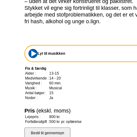
– uden at det virker konstrueret og påklistret.
Stykket vil egne sig fortrinligt til klasser, som ha
arbejde med stofproblematikken, og det er et 
fri hash, alkohol og unge o.lign.
Lyt til musikken
Fix & færdig
Alder :
13-15
Medvirkende :
14 - 20
Varighed :
60 min.
Musik :
Musical
Antal bøger:
15
Noder :
Ja
Pris
(ekskl. moms)
Lejepris :
800 kr.
Forfatterafgift :
500 kr. pr. opførelse