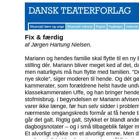
Skuespil børn og unge
Skuespil voksne
Digital
Fagbøger
Indsend
Fix & færdig
af Jørgen Hartung Nielsen.
Mariann og hendes familie skal flytte til en ny 
stilling dér. Mariann bliver meget ked af det, 
men naturligvis må hun flytte med familien. ”
nye skole”, siger moderen til hende. Og dét g
kammerater, som forældrene helst havde undvæ
klassekammeraten Uffe, og han bringer hende 
stofmisbrug. I begyndelsen er Mariann afvisen
varer ikke længe, før hun selv sidder i proble
nærmeste omgangskreds formår at få hende til 
går det galt. Rigtig galt. Stykket er blandt a
dagbogsnotater – og i små tilbageblik følger 
Et alvorligt stykke om et alvorligt emne. Men 