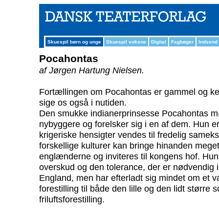
Skuespil børn og unge
Skuespil voksne
Digital
Fagbøger
Indsend
Pocahontas
af Jørgen Hartung Nielsen.
Fortællingen om Pocahontas er gammel og ken
sige os også i nutiden.
Den smukke indianerprinsesse Pocahontas m
nybyggere og forelsker sig i en af dem. Hun er
krigeriske hensigter vendes til fredelig sameksi
forskellige kulturer kan bringe hinanden meget
englænderne og inviteres til kongens hof. Hu
overskud og den tolerance, der er nødvendig i 
England, men har efterladt sig mindet om et 
forestilling til både den lille og den lidt større
friluftsforestilling.