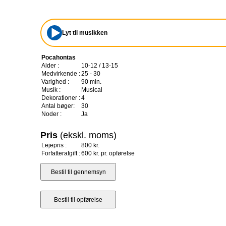
Lyt til musikken
Pocahontas
Alder :
10-12 / 13-15
Medvirkende :
25 - 30
Varighed :
90 min.
Musik :
Musical
Dekorationer :
4
Antal bøger:
30
Noder :
Ja
Pris
(ekskl. moms)
Lejepris :
800 kr.
Forfatterafgift :
600 kr. pr. opførelse