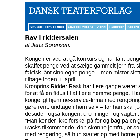
Skuespil børn og unge
Skuespil voksne
Digital
Fagbøger
Indsend
Rav i riddersalen
af Jens Sørensen.
Kongen er ved at gå konkurs og har lånt penge
skaffet penge ved at sælge gammelt jern fra s
faktisk lånt sine egne penge – men mister slott
tilbage inden 1. april.
Kronprins Ridder Rask har flere gange været 
for at få en fidus til at tjene nemme penge. Ha
kongeligt hjemme-service-firma med rengøring
gøre rent, undtagen ham selv – for han skal jo
desuden også kongen, dronningen og vagten, 
”Han kender ikke forskel på for og bag på en g
Rasks tilkommende, den skønne jomfru, er selv
med rengøring, så hun starter op med home-pa