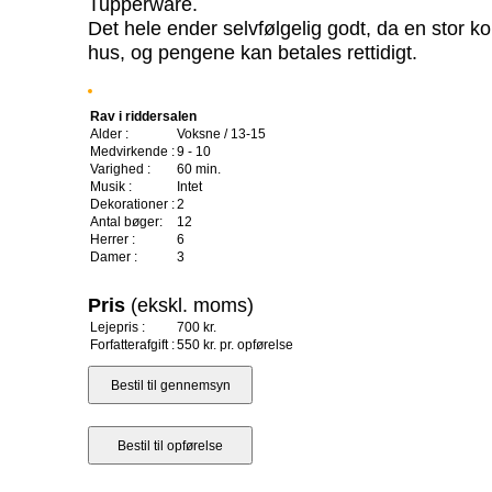
Tupperware.
Det hele ender selvfølgelig godt, da en stor 
hus, og pengene kan betales rettidigt.
Rav i riddersalen
Alder :
Voksne / 13-15
Medvirkende :
9 - 10
Varighed :
60 min.
Musik :
Intet
Dekorationer :
2
Antal bøger:
12
Herrer :
6
Damer :
3
Pris
(ekskl. moms)
Lejepris :
700 kr.
Forfatterafgift :
550 kr. pr. opførelse