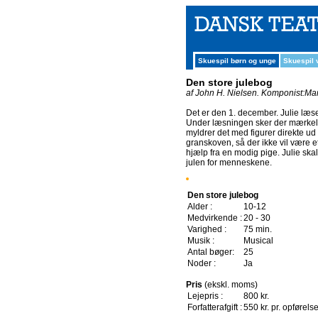
Skuespil børn og unge
Skuespil
Den store julebog
af John H. Nielsen.
Komponist:Mar
Det er den 1. december. Julie læse
Under læsningen sker der mærkelig
myldrer det med figurer direkte ud 
granskoven, så der ikke vil være
hjælp fra en modig pige. Julie sk
julen for menneskene.
Den store julebog
Alder :
10-12
Medvirkende :
20 - 30
Varighed :
75 min.
Musik :
Musical
Antal bøger:
25
Noder :
Ja
Pris
(ekskl. moms)
Lejepris :
800 kr.
Forfatterafgift :
550 kr. pr. opførels