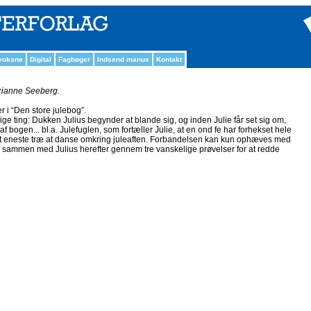
 voksne
Digital
Fagbøger
Indsend manus
Kontakt
ianne Seeberg.
r i “Den store julebog”.
e ting: Dukken Julius begynder at blande sig, og inden Julie får set sig om,
af bogen... bl.a. Julefuglen, som fortæller Julie, at en ond fe har forhekset hele
 et eneste træ at danse omkring juleaften. Forbandelsen kan kun ophæves med
al sammen med Julius herefter gennem tre vanskelige prøvelser for at redde
e