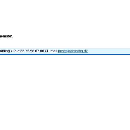
nnemsyn.
lding • Telefon 75 56 87 88 • E-mail
post@danteater.dk