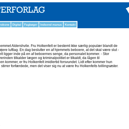
 voksne
Digital
Fagbøger
Indsend manus
Kontakt
hjemmet Aldershvile. Fru Holkenfelt er bestemt ikke særlig populær blandt de
højere luftlag. En dag beslutter en af hjemmets beboere, at det skal være slut -
elt ligger inde på en af beboernes senge, da personalet kommer. - Stor
rinden tilkalder lægen og kriminalpolitiet er tilkaldt, da lågen til
n kommer, er fru Holkenfelt imidlertid forsvundet. Lidt efter kommer hun
stirrer forfærdede, men det viser sig nu at være fru Holkenfelts tvillingsøster.
e