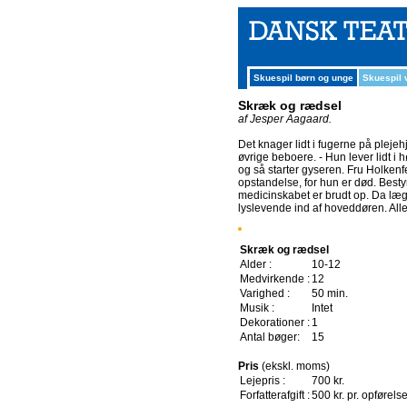
Skuespil børn og unge
Skuespil
Skræk og rædsel
af Jesper Aagaard.
Det knager lidt i fugerne på pleje
øvrige beboere. - Hun lever lidt i 
og så starter gyseren. Fru Holkenf
opstandelse, for hun er død. Bestyre
medicinskabet er brudt op. Da læge
lyslevende ind af hoveddøren. Alle 
Skræk og rædsel
Alder :
10-12
Medvirkende :
12
Varighed :
50 min.
Musik :
Intet
Dekorationer :
1
Antal bøger:
15
Pris
(ekskl. moms)
Lejepris :
700 kr.
Forfatterafgift :
500 kr. pr. opførels