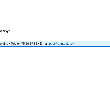
nnemsyn.
lding • Telefon 75 56 87 88 • E-mail
post@danteater.dk