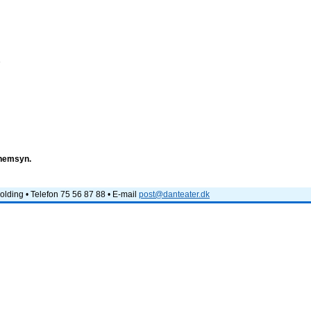
e
nnemsyn.
lding • Telefon 75 56 87 88 • E-mail
post@danteater.dk