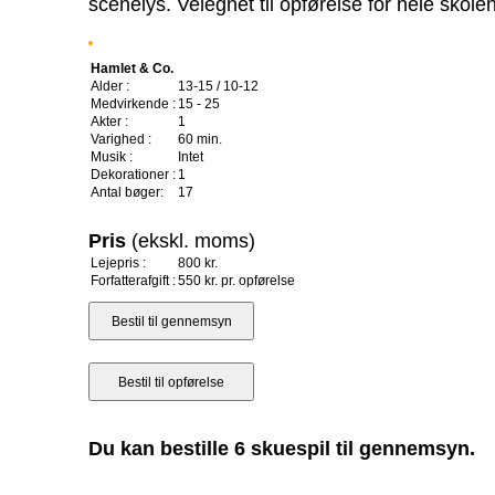
scenelys. Velegnet til opførelse for hele skolen
Hamlet & Co.
Alder :
13-15 / 10-12
Medvirkende :
15 - 25
Akter :
1
Varighed :
60 min.
Musik :
Intet
Dekorationer :
1
Antal bøger:
17
Pris
(ekskl. moms)
Lejepris :
800 kr.
Forfatterafgift :
550 kr. pr. opførelse
Du kan bestille 6 skuespil til gennemsyn.