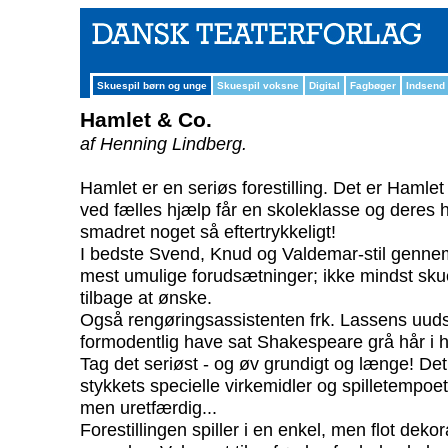
Skuespil børn og unge
Skuespil voksne
Digital
Fagbøger
Indsend
Hamlet & Co.
af Henning Lindberg.
Hamlet er en seriøs forestilling. Det er Hamlet
ved fælles hjælp får en skoleklasse og deres h
smadret noget så eftertrykkeligt!
I bedste Svend, Knud og Valdemar-stil gennem
mest umulige forudsætninger; ikke mindst skue
tilbage at ønske.
Også rengøringsassistenten frk. Lassens uuds
formodentlig have sat Shakespeare grå hår i 
Tag det seriøst - og øv grundigt og længe! Det 
stykkets specielle virkemidler og spilletempoet
men uretfærdig...
Forestillingen spiller i en enkel, men flot deko