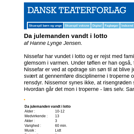
Skuespil børn og unge
Skuespil voksne
Digital
Fagbøger
Indsend
Da julemanden vandt i lotto
af Hanne Lynge Jensen.
Nissefar har vundet i lotto og er rejst med famil
glemsom i varmen. Under tøflen er han også, 
Nissefar er ved at opdrage sin søn til at bliv
svært at gennemføre disciplinerne i troperne 
rensdyr. Nissemor synes ikke, at risengrøden 
Hvordan går det mon i troperne - læs selv. Sa
Da julemanden vandt i lotto
Alder :
10-12
Medvirkende :
13
Akter :
3
Varighed :
60 min.
Musik :
Lidt