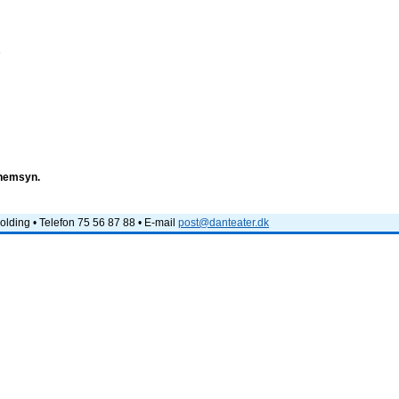
e
nnemsyn.
lding • Telefon 75 56 87 88 • E-mail
post@danteater.dk