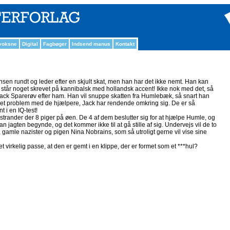
 voksne
Digital
Fagbøger
Indsend manus
Kontakt
en rundt og leder efter en skjult skat, men han har det ikke nemt. Han kan
er står noget skrevet på kannibalsk med hollandsk accent! Ikke nok med det, så
ack Sparerøv efter ham. Han vil snuppe skatten fra Humlebæk, så snart han
e et problem med de hjælpere, Jack har rendende omkring sig. De er så
 i en IQ-test!
trander der 8 piger på øen. De 4 af dem beslutter sig for at hjælpe Humle, og
kan jagten begynde, og det kommer ikke til at gå stille af sig. Undervejs vil de to
gamle nazister og pigen Nina Nobrains, som så utroligt gerne vil vise sine
et virkelig passe, at den er gemt i en klippe, der er formet som et ***hul?