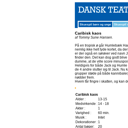
Skuespil børn og unge
Skuespil
Caribisk kaos
af Tommy Sune Hansen.
På en tropisk ø går Humlebæk Hans
nemlig ikke helt tyde kortet, da d
er der også en sørøver ved navn J
finder den. Det kan dog godt bliv
dumme, at de ville score minuspoint
Heldigvis for både Jack og Humle s
de 4 andre slutter sig til Jack. Nu 
grupper støde på både kannibaler, 
nødder frem.
Hvem får fingre i skatten, og kan d
Caribisk kaos
Alder :
13-15
Medvirkende :
14 - 18
Akter :
1
Varighed :
60 min.
Musik :
Intet
Dekorationer :
1
Antal bøger:
20