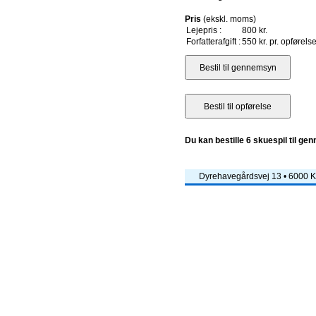
Pris
(ekskl. moms)
Lejepris :
800 kr.
Forfatterafgift :
550 kr. pr. opførels
Du kan bestille 6 skuespil til ge
Dyrehavegårdsvej 13 • 6000 Ko