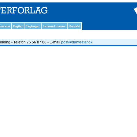
 voksne
Digital
Fagbøger
Indsend manus
Kontakt
lding • Telefon 75 56 87 88 • E-mail
post@danteater.dk