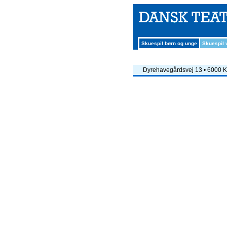
Skuespil børn og unge
Skuespil
Dyrehavegårdsvej 13 • 6000 Ko