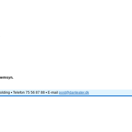
e
nnemsyn.
lding • Telefon 75 56 87 88 • E-mail
post@danteater.dk