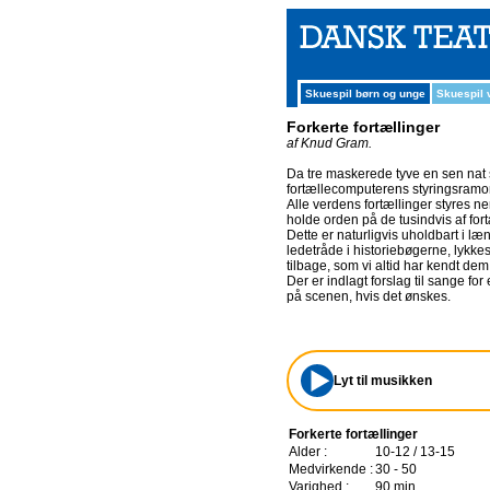
Skuespil børn og unge
Skuespil
Forkerte fortællinger
af Knud Gram.
Da tre maskerede tyve en sen nat sn
fortællecomputerens styringsramom
Alle verdens fortællinger styres n
holde orden på de tusindvis af fort
Dette er naturligvis uholdbart i l
ledetråde i historiebøgerne, lykkes 
tilbage, som vi altid har kendt dem
Der er indlagt forslag til sange fo
på scenen, hvis det ønskes.
Lyt til musikken
Forkerte fortællinger
Alder :
10-12 / 13-15
Medvirkende :
30 - 50
Varighed :
90 min.