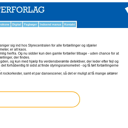
 voksne
Digital
Fagbøger
Indsend manus
Kontakt
iger sig ind hos Styrecentralen for alle fortællinger og stjæler
eter, er alt kaos.
emlig herfra. Og nu sidder kun den gamle fortæller tilbage - uden chance for at
ællinger, der findes.
ængden, og kun med hjælp fra verdensberømte detektiver, der leder efter fejl og
det forhåbentlig til sidst at finde styringsramometret - og få ført fortællingerne
.
r et rockorkester, samt et par dansescener, så det er muligt at få mange aktører