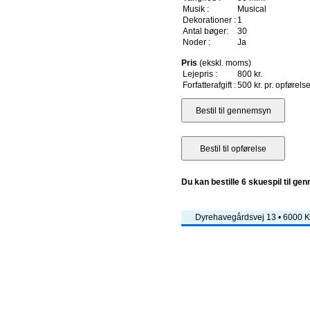
Musik :
Musical
Dekorationer :
1
Antal bøger:
30
Noder :
Ja
Pris
(ekskl. moms)
Lejepris :
800 kr.
Forfatterafgift :
500 kr. pr. opførels
Du kan bestille 6 skuespil til ge
Dyrehavegårdsvej 13 • 6000 Ko