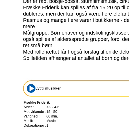
Der er rap, bolsje-bossa, stumfilmsmusik, cir
Frække Friderik kan spilles af fra 15-20 op til
dubleres, men der kan også være flere elefant
Rasmus og mange flere varer i butikkerne - der 
mere.
Målgruppe: Børnehaver og indskolingsklasser
også spilles af aldersspredte grupper, fordi de
ret små børn.
Med rollehæftet får I også forslag til enkle de
Spilletiden afhænger af antallet af børn og der
Lyt til musikken
Frække Friderik
Alder :
7-9 / 4-6
Medvirkende :
15 - 50
Varighed :
60 min.
Musik :
Musical
Dekorationer :
1