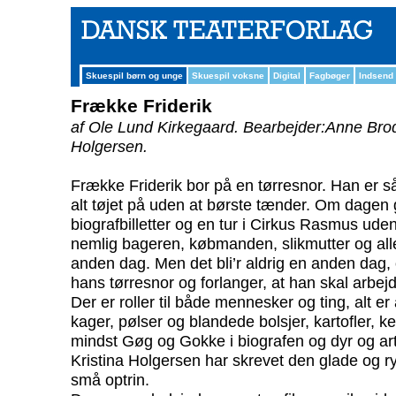
Skuespil børn og unge
Skuespil voksne
Digital
Fagbøger
Indsend
Frække Friderik
af Ole Lund Kirkegaard.
Bearbejder:Anne Bro
Holgersen.
Frække Friderik bor på en tørresnor. Han er s
alt tøjet på uden at børste tænder. Om dagen g
biografbilletter og en tur i Cirkus Rasmus ude
nemlig bageren, købmanden, slikmutter og al
anden dag. Men det bli’r aldrig en anden dag, og
hans tørresnor og forlanger, at han skal arbej
Der er roller til både mennesker og ting, alt er
kager, pølser og blandede bolsjer, kartofler, 
mindst Gøg og Gokke i biografen og dyr og art
Kristina Holgersen har skrevet den glade og r
små optrin.