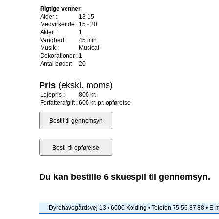
Rigtige venner
Alder :
13-15
Medvirkende :
15 - 20
Akter :
1
Varighed :
45 min.
Musik :
Musical
Dekorationer :
1
Antal bøger:
20
Pris
(ekskl. moms)
Lejepris :
800 kr.
Forfatterafgift :
600 kr. pr. opførelse
Du kan bestille 6 skuespil til gennemsyn.
Dyrehavegårdsvej 13 • 6000 Kolding • Telefon 75 56 87 88 • E-