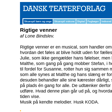
Skuespil børn og unge
Skuespil voksne
Digital
Fagbøger
Indsend
Rigtige venner
af Lone Bindslev.
Rigtige venner er en musical, som handler om
hvordan det føles at blive holdt uden for fælles
Julie, som ikke gengælder hans følelser, men
Malthe, som gang på gang mobber Stefan, i ho
til fordel for Susanne, rotter hun sig sammen 
som alle synes at Malthe og hans slæng er fo
desuden behandler alle sine kærester dårligt,
på plads én gang for alle. De udtænker derfor
udføre. Hvad denne plan går ud på, og hvordan
tiden vise.
Musik på kendte melodier. Husk KODA.