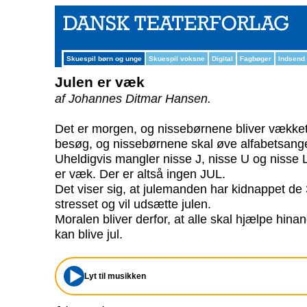
Skuespil børn og unge
Skuespil voksne
Digital
Fagbøger
Indsend
Julen er væk
af Johannes Ditmar Hansen.
Det er morgen, og nissebørnene bliver vække
besøg, og nissebørnene skal øve alfabetsang
Uheldigvis mangler nisse J, nisse U og nisse L
er væk. Der er altså ingen JUL.
Det viser sig, at julemanden har kidnappet d
stresset og vil udsætte julen.
Moralen bliver derfor, at alle skal hjælpe hina
kan blive jul.
Lyt til musikken