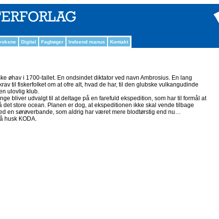
 voksne
Digital
Fagbøger
Indsend manus
Kontakt
biske øhav i 1700-tallet. En ondsindet diktator ved navn Ambrosius. En lang
krav til fiskerfolket om at ofre alt, hvad de har, til den glubske vulkangudinde
en ulovlig klub.
ge bliver udvalgt til at deltage på en farefuld ekspedition, som har til formål at
 det store ocean. Planen er dog, at ekspeditionen ikke skal vende tilbage
ed en sørøverbande, som aldrig har været mere blodtørstig end nu…
så husk KODA.