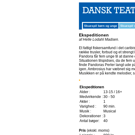
Skuespil børn og unge
Skuespil
Ekspeditionen
af Helle Lodahl Madsen.
Et fattigt fiskersamfund i det cari
række trusler, forbud og et strengt 
Pandora får fem unge til at danne 
Situationen tilspidses, da de fem un
finde Pandoras Perler langt ude på
igen. Ambrosius har væbnet sig m
Musikken er på kendte melodier, 
Ekspeditionen
Alder :
13-15 / 16+
Medvirkende :
30 - 50
Akter :
1
Varighed :
90 min.
Musik :
Musical
Dekorationer :
3
Antal bøger:
40
Pris
(ekskl. moms)