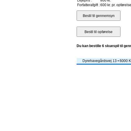
Lejepris :
800 kr.
Forfatterafgift :
600 kr. pr. opførels
Du kan bestille 6 skuespil til ge
Dyrehavegårdsvej 13 • 6000 Ko