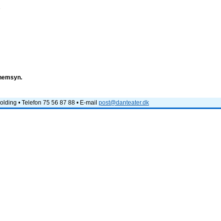
e
nnemsyn.
lding • Telefon 75 56 87 88 • E-mail
post@danteater.dk