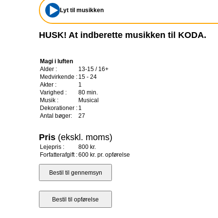
Lyt til musikken
HUSK! At indberette musikken til KODA.
Magi i luften
Alder :
13-15 / 16+
Medvirkende :
15 - 24
Akter :
1
Varighed :
80 min.
Musik :
Musical
Dekorationer :
1
Antal bøger:
27
Pris
(ekskl. moms)
Lejepris :
800 kr.
Forfatterafgift :
600 kr. pr. opførelse