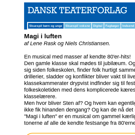
Skuespil børn og unge
Skuespil voksne
Digital
Fagbøger
Indsend
Magi i luften
af Lene Rask og Niels Christiansen.
En musical med masser af kendte 80'er-hits!
Den gamle klasse skal mødes til jubilæum. Og
sig siden folkeskolen, finder folk hurtigt sam
drillerier, sladder og konflikter bliver vakt til l
klassekammerater drypvist indfinder sig til feste
folkeskoletiden med dens komplicerede kærest
klasselærere.
Men hvor bliver Sten af? Og hvem kan egentlig
ikke fik hinanden dengang? Og kan de nå det
"Magi i luften" er en musical om gammel kærlig
tonerne af alle de kendte festsange fra 80'e