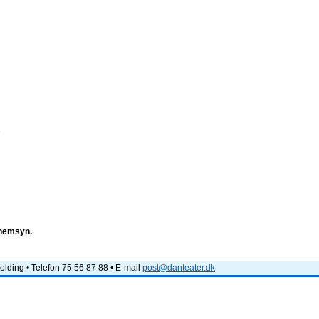
e
nnemsyn.
lding • Telefon 75 56 87 88 • E-mail
post@danteater.dk