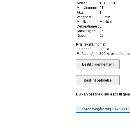
Alder :
16+ / 13-15
Medvirkende :
21
Akter :
1
Varighed :
80 min.
Musik :
Musical
Dekorationer :
3
Antal bøger:
25
Noder :
Ja
Pris
(ekskl. moms)
Lejepris :
800 kr.
Forfatterafgift :
700 kr. pr. opførels
Du kan bestille 6 skuespil til ge
Dyrehavegårdsvej 13 • 6000 Ko