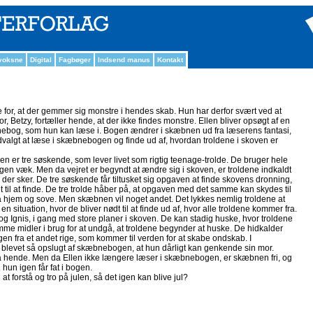
 voksne
Digital
Fagbøger
Indsend manus
Kontakt
ge for, at der gemmer sig monstre i hendes skab. Hun har derfor svært ved at
 Betzy, fortæller hende, at der ikke findes monstre. Ellen bliver opsøgt af en
ebog, som hun kan læse i. Bogen ændrer i skæbnen ud fra læserens fantasi,
valgt at læse i skæbnebogen og finde ud af, hvordan troldene i skoven er
n er tre søskende, som lever livet som rigtig teenage-trolde. De bruger hele
gen væk. Men da vejret er begyndt at ændre sig i skoven, er troldene indkaldt
ad der sker. De tre søskende får tiltusket sig opgaven at finde skovens dronning,
t til at finde. De tre trolde håber på, at opgaven med det samme kan skydes til
gå hjem og sove. Men skæbnen vil noget andet. Det lykkes nemlig troldene at
 en situation, hvor de bliver nødt til at finde ud af, hvor alle troldene kommer fra.
 og Ignis, i gang med store planer i skoven. De kan stadig huske, hvor troldene
e midler i brug for at undgå, at troldene begynder at huske. De hidkalder
n fra et andet rige, som kommer til verden for at skabe ondskab. I
n blevet så opslugt af skæbnebogen, at hun dårligt kan genkende sin mor.
a hende. Men da Ellen ikke længere læser i skæbnebogen, er skæbnen fri, og
l hun igen får fat i bogen.
 at forstå og tro på julen, så det igen kan blive jul?