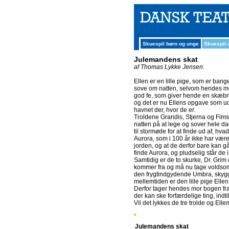
Skuespil børn og unge
Skuespil
Julemandens skat
af Thomas Lykke Jensen.
Ellen er en lille pige, som er ban
sove om natten, selvom hendes mor,
god fe, som giver hende en skæbn
og det er nu Ellens opgave som ud
havnet der, hvor de er.
Troldene Grandis, Stjerna og Fimse
natten på at lege og sover hele da
til stormøde for at finde ud af, hv
Aurora, som i 100 år ikke har være
jorden, og at de derfor bare kan 
finde Aurora, og pludselig står de i
Samtidig er de to skurke, Dr. Grim
kommer fra og må nu tage voldsomm
den frygtindgydende Umbra, skygge
mellemtiden er den lille pige Elle
Derfor tager hendes mor bogen fr
der kan ske forfærdelige ting, indti
Vil det lykkes de tre trolde og Ellen
Julemandens skat