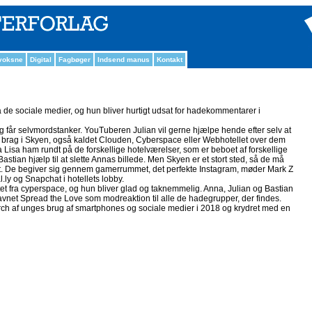
 voksne
Digital
Fagbøger
Indsend manus
Kontakt
å de sociale medier, og hun bliver hurtigt udsat for hadekommentarer i
og får selvmordstanker. YouTuberen Julian vil gerne hjælpe hende efter selv at
t brag i Skyen, også kaldet Clouden, Cyberspace eller Webhotellet over dem
a Lisa ham rundt på de forskellige hotelværelser, som er beboet af forskellige
stian hjælp til at slette Annas billede. Men Skyen er et stort sted, så de må
ledet. De begiver sig gennem gamerrummet, det perfekte Instagram, møder Mark Z
.ly og Snapchat i hotellets lobby.
lettet fra cyperspace, og hun bliver glad og taknemmelig. Anna, Julian og Bastian
net Spread the Love som modreaktion til alle de hadegrupper, der findes.
arch af unges brug af smartphones og sociale medier i 2018 og krydret med en