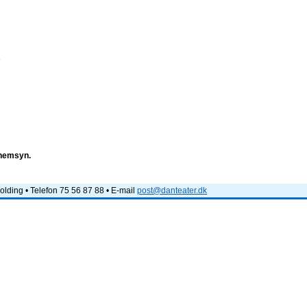
e
nnemsyn.
lding • Telefon 75 56 87 88 • E-mail
post@danteater.dk