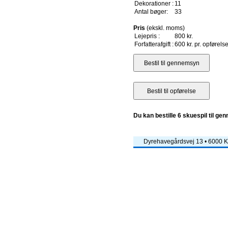
Dekorationer :
11
Antal bøger:
33
Pris
(ekskl. moms)
Lejepris :
800 kr.
Forfatterafgift :
600 kr. pr. opførels
Du kan bestille 6 skuespil til ge
Dyrehavegårdsvej 13 • 6000 Ko