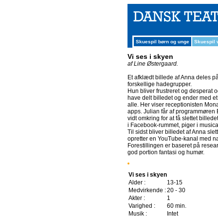
Skuespil børn og unge
Skuespil
Vi ses i skyen
af Line Østergaard.
Et afklædt billede af Anna deles p
forskellige hadegrupper.
Hun bliver frustreret og desperat 
have delt billedet og ender med e
alle. Her viser receptionisten Mon
apps. Julian får af programmøren Ba
vidt omkring for at få slettet bil
i Facebook-rummet, piger i musical
Til sidst bliver billedet af Anna s
opretter en YouTube-kanal med nav
Forestillingen er baseret på rese
god portion fantasi og humør.
Vi ses i skyen
Alder :
13-15
Medvirkende :
20 - 30
Akter :
1
Varighed :
60 min.
Musik :
Intet