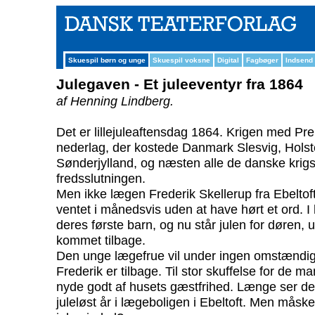
Skuespil børn og unge
Skuespil voksne
Digital
Fagbøger
Indsend
Julegaven - Et juleeventyr fra 1864
af Henning Lindberg.
Det er lillejuleaftensdag 1864. Krigen med Pre
nederlag, der kostede Danmark Slesvig, Holste
Sønderjylland, og næsten alle de danske krigs
fredsslutningen.
Men ikke lægen Frederik Skellerup fra Ebeltof
ventet i månedsvis uden at have hørt et ord. I
deres første barn, og nu står julen for døren, 
kommet tilbage.
Den unge lægefrue vil under ingen omstændigh
Frederik er tilbage. Til stor skuffelse for de ma
nyde godt af husets gæstfrihed. Længe ser det u
juleløst år i lægeboligen i Ebeltoft. Men måsk