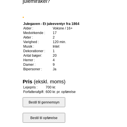
julemirakel?
Julegaven - Et juleeventyr fra 1864
Alder :
Voksne / 16+
Medvirkende :
17
Akter :
2
Varighed :
120 min.
Musik :
Intet
Dekorationer :
1
Antal bøger:
20
Herrer :
4
Damer :
9
Bipersoner :
Ja
Pris
(ekskl. moms)
Lejepris :
700 kr.
Forfatterafgift :
600 kr. pr. opførelse