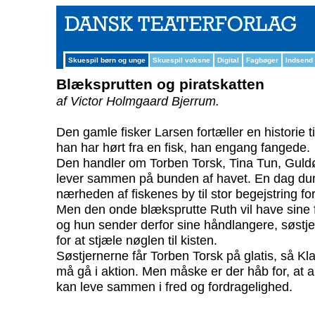
Skuespil børn og unge
Skuespil voksne
Digital
Fagbøger
Indsend
Blæksprutten og piratskatten
af Victor Holmgaard Bjerrum.
Den gamle fisker Larsen fortæller en historie ti
han har hørt fra en fisk, han engang fangede.
Den handler om Torben Torsk, Tina Tun, Guldø
lever sammen på bunden af havet. En dag dump
nærheden af fiskenes by til stor begejstring fo
Men den onde blæksprutte Ruth vil have sine f
og hun sender derfor sine håndlangere, søstj
for at stjæle nøglen til kisten.
Søstjernerne får Torben Torsk på glatis, så Kla
må gå i aktion. Men måske er der håb for, at al
kan leve sammen i fred og fordragelighed.