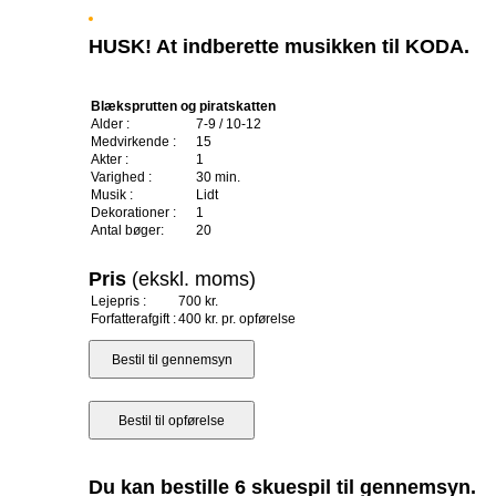
HUSK! At indberette musikken til KODA.
Blæksprutten og piratskatten
Alder :
7-9 / 10-12
Medvirkende :
15
Akter :
1
Varighed :
30 min.
Musik :
Lidt
Dekorationer :
1
Antal bøger:
20
Pris
(ekskl. moms)
Lejepris :
700 kr.
Forfatterafgift :
400 kr. pr. opførelse
Du kan bestille 6 skuespil til gennemsyn.