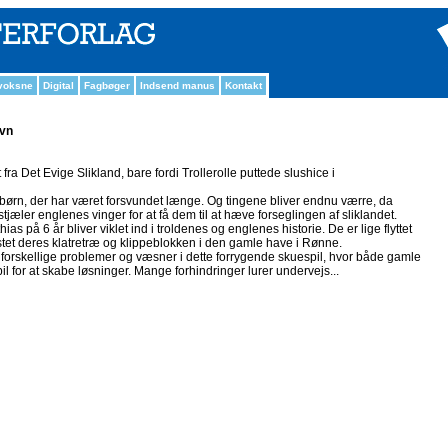
 voksne
Digital
Fagbøger
Indsend manus
Kontakt
avn
t fra Det Evige Slikland, bare fordi Trollerolle puttede slushice i
ørn, der har været forsvundet længe. Og tingene bliver endnu værre, da
jæler englenes vinger for at få dem til at hæve forseglingen af sliklandet.
as på 6 år bliver viklet ind i troldenes og englenes historie. De er lige flyttet
stet deres klatretræ og klippeblokken i den gamle have i Rønne.
 forskellige problemer og væsner i dette forrygende skuespil, hvor både gamle
l for at skabe løsninger. Mange forhindringer lurer undervejs...
n