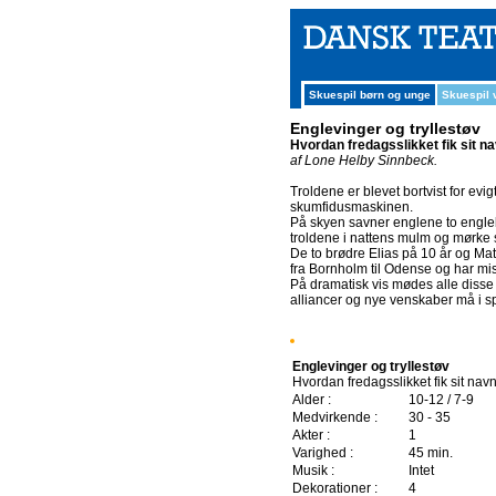
Skuespil børn og unge
Skuespil
Englevinger og tryllestøv
Hvordan fredagsslikket fik sit n
af Lone Helby Sinnbeck.
Troldene er blevet bortvist for evig
skumfidusmaskinen.
På skyen savner englene to engleb
troldene i nattens mulm og mørke st
De to brødre Elias på 10 år og Mathi
fra Bornholm til Odense og har mi
På dramatisk vis mødes alle disse
alliancer og nye venskaber må i spi
Englevinger og tryllestøv
Hvordan fredagsslikket fik sit nav
Alder :
10-12 / 7-9
Medvirkende :
30 - 35
Akter :
1
Varighed :
45 min.
Musik :
Intet
Dekorationer :
4