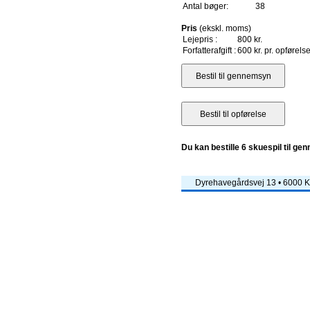
Antal bøger:
38
Pris
(ekskl. moms)
Lejepris :
800 kr.
Forfatterafgift :
600 kr. pr. opførels
Du kan bestille 6 skuespil til ge
Dyrehavegårdsvej 13 • 6000 Ko