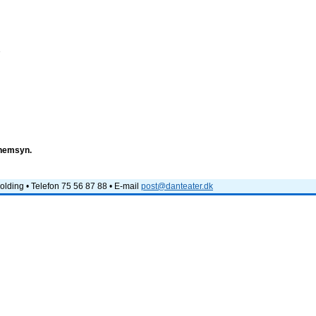
e
nnemsyn.
lding • Telefon 75 56 87 88 • E-mail
post@danteater.dk