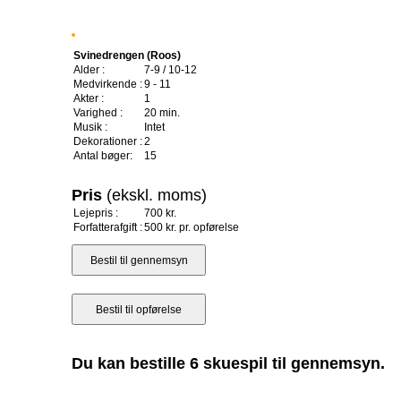
Svinedrengen (Roos)
Alder :
7-9 / 10-12
Medvirkende :
9 - 11
Akter :
1
Varighed :
20 min.
Musik :
Intet
Dekorationer :
2
Antal bøger:
15
Pris
(ekskl. moms)
Lejepris :
700 kr.
Forfatterafgift :
500 kr. pr. opførelse
Du kan bestille 6 skuespil til gennemsyn.