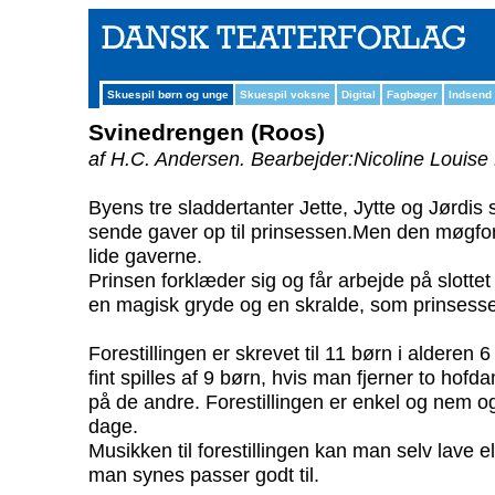
Skuespil børn og unge
Skuespil voksne
Digital
Fagbøger
Indsend
Svinedrengen (Roos)
af H.C. Andersen.
Bearbejder:Nicoline Louise
Byens tre sladdertanter Jette, Jytte og Jørdis 
sende gaver op til prinsessen.Men den møgfo
lide gaverne.
Prinsen forklæder sig og får arbejde på slott
en magisk gryde og en skralde, som prinsesse
Forestillingen er skrevet til 11 børn i alderen 
fint spilles af 9 børn, hvis man fjerner to hofd
på de andre. Forestillingen er enkel og nem 
dage.
Musikken til forestillingen kan man selv lave e
man synes passer godt til.