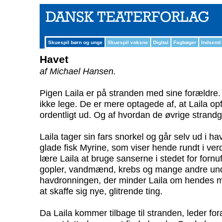
Skuespil børn og unge
Skuespil voksne
Digital
Fagbøger
Indsend
Havet
af Michael Hansen.
Pigen Laila er på stranden med sine forældre
ikke lege. De er mere optagede af, at Laila op
ordentligt ud. Og af hvordan de øvrige strand
Laila tager sin fars snorkel og går selv ud i ha
glade fisk Myrine, som viser hende rundt i ver
lære Laila at bruge sanserne i stedet for fo
gopler, vandmænd, krebs og mange andre un
havdronningen, der minder Laila om hendes mo
at skaffe sig nye, glitrende ting.
Da Laila kommer tilbage til stranden, leder fo