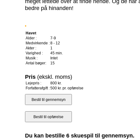
meget lettede over at finde hende. Og de har
bedre på hinanden!
Havet
Alder :
7-9
Medvirkende :
8 - 12
Akter :
1
Varighed :
45 min.
Musik :
Intet
Antal bøger:
15
Pris
(ekskl. moms)
Lejepris :
800 kr.
Forfatterafgift :
500 kr. pr. opførelse
Du kan bestille 6 skuespil til gennemsyn.