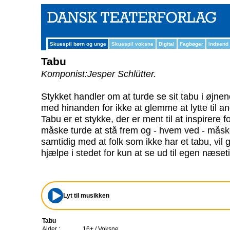
Skuespil børn og unge
Skuespil voksne
Digital
Fagbøger
Indsend
Tabu
Komponist:Jesper Schlütter.
Stykket handler om at turde se sit tabu i øjnen
med hinanden for ikke at glemme at lytte til a
Tabu er et stykke, der er ment til at inspirere fo
måske turde at stå frem og - hvem ved - måske
samtidig med at folk som ikke har et tabu, vil g
hjælpe i stedet for kun at se ud til egen næseti
Lyt til musikken
Tabu
Alder :
16+ / Voksne