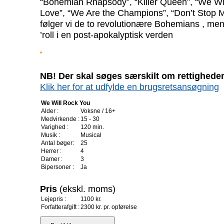
“Bohemian Rhapsody”, “Killer Queen”, “We Wi
Love”, “We Are the Champions”, “Don’t Stop 
følger vi de to revolutionære Bohemians , men
’roll i en post-apokalyptisk verden
NB! Der skal søges særskilt om rettigheder 
Klik her for at udfylde en brugsretsansøgning
We Will Rock You
Alder :
Voksne / 16+
Medvirkende :
15 - 30
Varighed :
120 min.
Musik :
Musical
Antal bøger:
25
Herrer :
4
Damer :
3
Bipersoner :
Ja
Pris
(ekskl. moms)
Lejepris :
1100 kr.
Forfatterafgift :
2300 kr. pr. opførelse