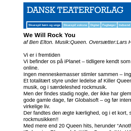
Skuespil børn og unge
Skuespil voksne
Digital
Fagbøger
Indsend
We Will Rock You
af Ben Elton.
Musik:Queen.
Oversætter:Lars H
Vi er i fremtiden
Vi befinder os på iPlanet – tidligere kendt som
online.
Ingen menneskemasser stimler sammen – Inge
Et totalitært styre under ledelse af Killer Quee
musik, og i særdeleshed rockmusik.
Men der findes stadig nogle, der ikke har glemt,
gode gamle dage, før Globalsoft – og før inte
virkelige liv.
Der fandtes den ægte kærlighed, og i et kort, 
rockmusikken!!
Med mere end 20 Queen hits, herunder “Anoth