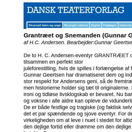
Skuespil børn og unge
Skuespil voksne
Digital
Fagbøger
Indsend
Grantræet og Snemanden (Gunnar G
af H.C. Andersen.
Bearbejder:Gunnar Geertse
De to H. C. Andersen-eventyr GRANTRÆE
tilsammen en perfekt stor
juleforestilling, hvis de spilles i forlængelse
Gunnar Geertsen har dramatiseret dem og in
stor respekt for Andersens geni, så de fremt
men historierne holder sig tæt til originalern
ironi og tidløse livsklogskab er bevaret. Nu b
og voksne i alle aldre kan opleve de vidunderl
De er både festlige og tragiske (og faktisk sel
det et par spændende og sjove eventyr. For d
virkeligheden om at leve i nuet i stedet for alt
den dejlige fortid eller drømme om den dejlige