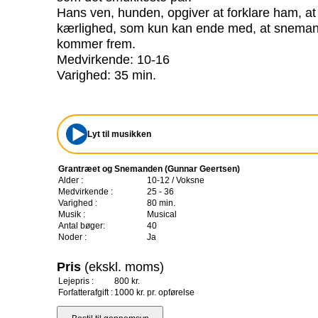
Hans ven, hunden, opgiver at forklare ham, at 
kærlighed, som kun kan ende med, at snemand
kommer frem.
Medvirkende: 10-16
Varighed: 35 min.
Lyt til musikken
Grantræet og Snemanden (Gunnar Geertsen)
Alder :
10-12 / Voksne
Medvirkende :
25 - 36
Varighed :
80 min.
Musik :
Musical
Antal bøger:
40
Noder :
Ja
Pris
(ekskl. moms)
Lejepris :
800 kr.
Forfatterafgift :
1000 kr. pr. opførelse