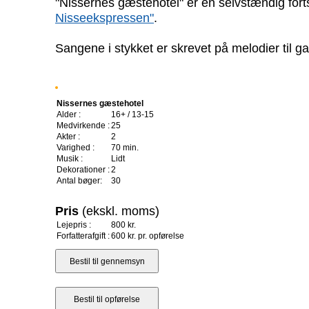
"Nissernes gæstehotel" er en selvstændig fort
Nisseekspressen"
.
Sangene i stykket er skrevet på melodier til g
Nissernes gæstehotel
Alder :
16+ / 13-15
Medvirkende :
25
Akter :
2
Varighed :
70 min.
Musik :
Lidt
Dekorationer :
2
Antal bøger:
30
Pris
(ekskl. moms)
Lejepris :
800 kr.
Forfatterafgift :
600 kr. pr. opførelse