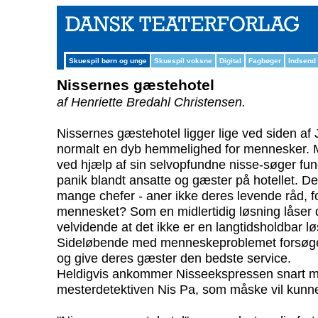
Skuespil børn og unge
Skuespil voksne
Digital
Fagbøger
Indsend
Nissernes gæstehotel
af Henriette Bredahl Christensen.
Nissernes gæstehotel ligger lige ved siden a
normalt en dyb hemmelighed for mennesker. 
ved hjælp af sin selvopfundne nisse-søger funde
panik blandt ansatte og gæster på hotellet. De
mange chefer - aner ikke deres levende råd, fo
mennesket? Som en midlertidig løsning låser 
velvidende at det ikke er en langtidsholdbar lø
Sideløbende med menneskeproblemet forsøger 
og give deres gæster den bedste service.
Heldigvis ankommer Nisseekspressen snart 
mesterdetektiven Nis Pa, som måske vil kunn