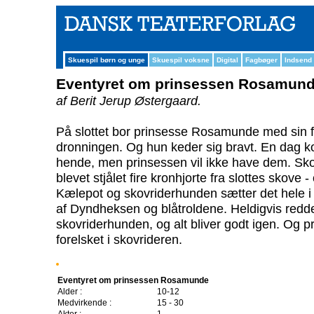
Skuespil børn og unge
Skuespil voksne
Digital
Fagbøger
Indsend
Eventyret om prinsessen Rosamun
af Berit Jerup Østergaard.
På slottet bor prinsesse Rosamunde med sin 
dronningen. Og hun keder sig bravt. En dag komm
hende, men prinsessen vil ikke have dem. Sko
blevet stjålet fire kronhjorte fra slottes skove -
Kælepot og skovriderhunden sætter det hele i
af Dyndheksen og blåtroldene. Heldigvis redd
skovriderhunden, og alt bliver godt igen. Og p
forelsket i skovrideren.
Eventyret om prinsessen Rosamunde
Alder :
10-12
Medvirkende :
15 - 30