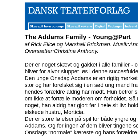
Skuespil børn og unge
Skuespil voksne
Digital
Fagbøger
Indsend
The Addams Family - Young@Part
af Rick Elice og Marshall Brickman.
Musik:And
Oversætter:Christina Anthony.
Der er noget skævt og gakket i alle familier - o
bliver for alvor sluppet løs i denne succesful
Den unge Onsdag Addams er en rigtig mørkets
stor og har forelsket sig i en sød ung mand fr
hendes forældre aldrig har mødt. Hun betror si
om ikke at fortælle moderen om forholdet. 
noget, han aldrig har gjort før i hele sit liv: h
elskede hustru, Morticia.
Der er store følelser på spil for både yngre o
Addams. Og for ingen af dem bliver tingene som
Onsdags "normale" kæreste og hans forældre 