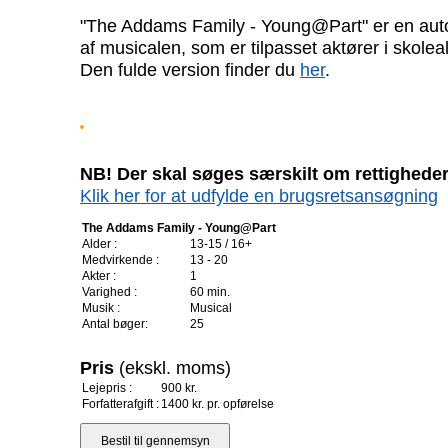
"The Addams Family - Young@Part" er en auto
af musicalen, som er tilpasset aktører i skolea
Den fulde version finder du
her
.
NB! Der skal søges særskilt om rettigheder 
Klik her for at udfylde en brugsretsansøgning
The Addams Family - Young@Part
Alder :
13-15 / 16+
Medvirkende :
13 - 20
Akter :
1
Varighed :
60 min.
Musik :
Musical
Antal bøger:
25
Pris
(ekskl. moms)
Lejepris :
900 kr.
Forfatterafgift :
1400 kr. pr. opførelse