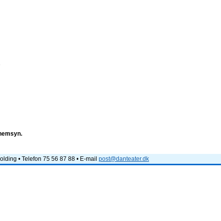
e
nnemsyn.
lding • Telefon 75 56 87 88 • E-mail
post@danteater.dk