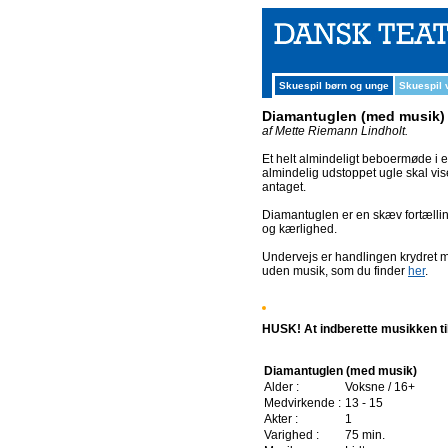
Skuespil børn og unge
Skuespil
Diamantuglen (med musik)
af Mette Riemann Lindholt.
Et helt almindeligt beboermøde i e
almindelig udstoppet ugle skal vi
antaget.
Diamantuglen er en skæv fortælli
og kærlighed.
Undervejs er handlingen krydret m
uden musik, som du finder
her
.
HUSK! At indberette musikken t
Diamantuglen (med musik)
Alder :
Voksne / 16+
Medvirkende :
13 - 15
Akter :
1
Varighed :
75 min.