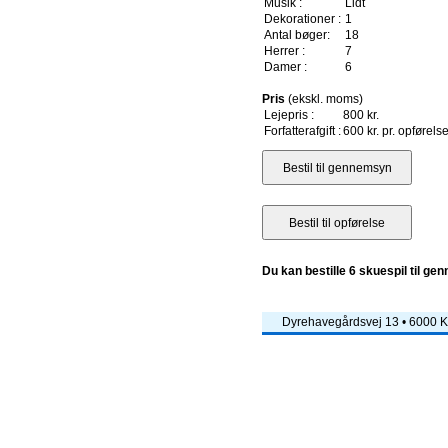
Musik :
Lidt
Dekorationer :
1
Antal bøger:
18
Herrer :
7
Damer :
6
Pris
(ekskl. moms)
Lejepris :
800 kr.
Forfatterafgift :
600 kr. pr. opførels
Du kan bestille 6 skuespil til ge
Dyrehavegårdsvej 13 • 6000 Ko