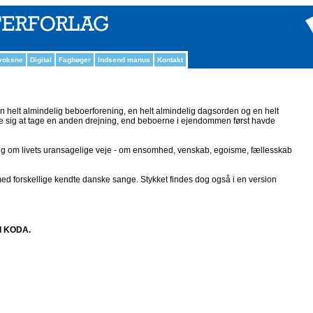
 voksne
Digital
Fagbøger
Indsend manus
Kontakt
n helt almindelig beboerforening, en helt almindelig dagsorden og en helt
se sig at tage en anden drejning, end beboerne i ejendommen først havde
ng om livets uransagelige veje - om ensomhed, venskab, egoisme, fællesskab
ed forskellige kendte danske sange. Stykket findes dog også i en version
il KODA.