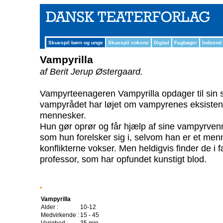
Skuespil børn og unge
Skuespil voksne
Digital
Fagbøger
Indsend
Vampyrilla
af Berit Jerup Østergaard.
Vampyrteenageren Vampyrilla opdager til sin 
vampyrådet har løjet om vampyrenes eksistens
mennesker.
Hun gør oprør og får hjælp af sine vampyrve
som hun forelsker sig i, selvom han er et me
konflikterne vokser. Men heldigvis finder de i
professor, som har opfundet kunstigt blod.
Vampyrilla
Alder :
10-12
Medvirkende :
15 - 45