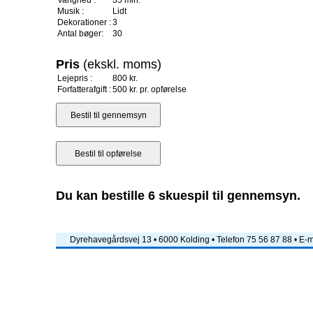
Varighed :
35 min.
Musik :
Lidt
Dekorationer :
3
Antal bøger:
30
Pris
(ekskl. moms)
Lejepris :
800 kr.
Forfatterafgift :
500 kr. pr. opførelse
Du kan bestille 6 skuespil til gennemsyn.
Dyrehavegårdsvej 13 • 6000 Kolding • Telefon 75 56 87 88 • E-