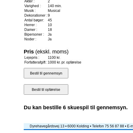
Akter :
2
Varighed :
140 min.
Musik :
Musical
Dekorationer :
9
Antal bøger:
45
Herrer :
10
Damer :
18
Bipersoner :
Ja
Noder :
Ja
Pris
(ekskl. moms)
Lejepris :
1100 kr.
Forfatterafgift :
1000 kr. pr. opførelse
Du kan bestille 6 skuespil til gennemsyn.
Dyrehavegårdsvej 13 • 6000 Kolding • Telefon 75 56 87 88 • E-