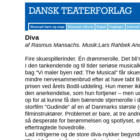
Skuespil børn og unge
Skuespil voksne
Digital
Fagbøger
Indsend
Diva
af Rasmus Mansachs.
Musik:Lars Rahbek An
Fire skuespillerinder. Én drømmerolle. Det bli
I den tankendende og til tider seriøse musical
bag "Vi maler byen rød: The Musical" får skues
mindre nervesammenbrud efter at have tabt B
prisen ved årets Bodil-uddeling. Hun mener ikk
den anerkendelse, som hun fortjener – men ud
op for at kunne få den bærende stjernerolle i
storfilm ”Gudinde” af en af Danmarks største
filminstruktører. Problemet er bare, at tre andre
så desperate for berømmelsen og spotlyset, 
eftertragtede hovedrolle.
Lad intrigerne og de store diva-nykker begy