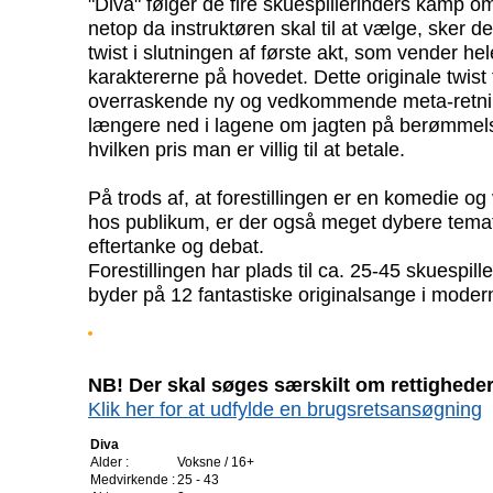
"Diva" følger de fire skuespillerinders kamp om 
netop da instruktøren skal til at vælge, sker 
twist i slutningen af første akt, som vender hele
karaktererne på hovedet. Dette originale twist 
overraskende ny og vedkommende meta-retnin
længere ned i lagene om jagten på berømmelse
hvilken pris man er villig til at betale.
På trods af, at forestillingen er en komedie og 
hos publikum, er der også meget dybere temati
eftertanke og debat.
Forestillingen har plads til ca. 25-45 skuespil
byder på 12 fantastiske originalsange i modern
NB! Der skal søges særskilt om rettigheder 
Klik her for at udfylde en brugsretsansøgning
Diva
Alder :
Voksne / 16+
Medvirkende :
25 - 43