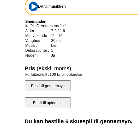
Lyt til musikken
Snemanden
fra "H. C. Andersens Jul"
Alder :
7-9 / 4-6
Medvirkende :
11 - 16
Varighed :
20 min.
Musik :
Lidt
Dekorationer :
1
Noder :
Ja
Pris
(ekskl. moms)
Forfatterafgift :
100 kr. pr. opførelse
Du kan bestille 6 skuespil til gennemsyn.