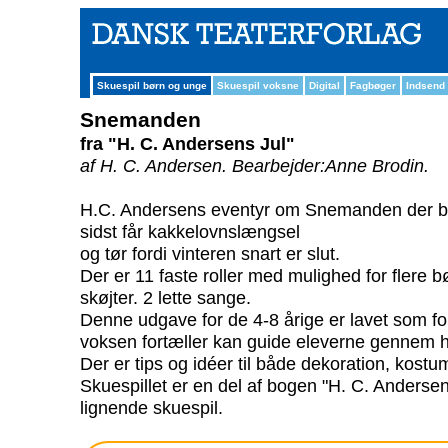
Skuespil børn og unge
Skuespil voksne
Digital
Fagbøger
Indsend
Snemanden
fra "H. C. Andersens Jul"
af H. C. Andersen.
Bearbejder:Anne Brodin.
H.C. Andersens eventyr om Snemanden der bliv
sidst får kakkelovnslængsel
og tør fordi vinteren snart er slut.
Der er 11 faste roller med mulighed for flere b
skøjter. 2 lette sange.
Denne udgave for de 4-8 årige er lavet som for
voksen fortæller kan guide eleverne gennem 
Der er tips og idéer til både dekoration, kost
Skuespillet er en del af bogen "H. C. Andersens
lignende skuespil.