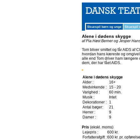
Skuespil børn og unge
Skuespil
Alene i dødens skygge
af Pia Høst Berner og Jesper Han
Tom bliver smittet og får AIDS af 
hvordan hans kæreste og omgivelser
alle end Tom driver ham længere o
dem, der har fået AIDS.
Alene i dødens skygge
Alder :
16+
Medvirkende :
15 - 20
Varighed :
60 min.
Musik :
Intet
Dekorationer :
1
Antal bøger:
21
Herrer :
9
Damer :
9
Pris
(ekskl. moms)
Lejepris :
600 kr.
Forfatterafgift :
600 kr. pr. opførels