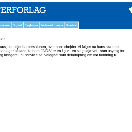
 voksne
Digital
Fagbøger
Indsend manus
Kontakt
sen.
Claus, som ejer barbersalonen, hvor han arbejder. Vi følger nu hans skæbne,
 tager afstand fra ham. "AIDS" er en figur - en slags djævel - som usynlig for
g længere ud i fortvivlelse. Velegnet som debatoplæg om vor holdning til
e