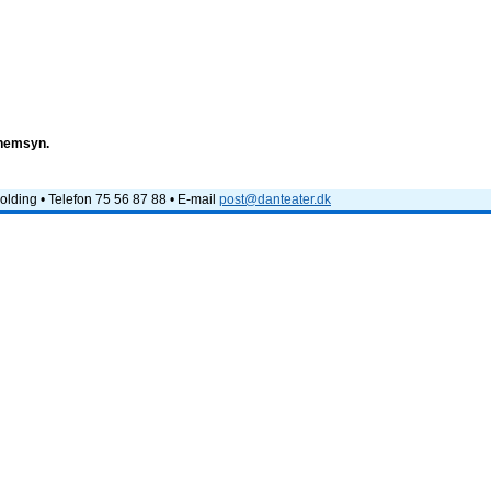
nnemsyn.
lding • Telefon 75 56 87 88 • E-mail
post@danteater.dk