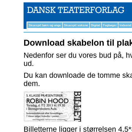
Skuespil børn og unge
Skuespil voksne
Digital
Fagbøger
Indsend
Download skabelon til plaka
Nedenfor ser du vores bud på, hvo
ud.
Du kan downloade de tomme skabe
dem.
Billetterne ligger i størrelsen 4,